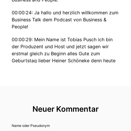
00:00:24: Ja hallo und herzlich willkommen zum
Business Talk dem Podcast von Business &
People!
00:00:29: Mein Name ist Tobias Pusch ich bin
der Produzent und Host und jetzt sagen wir
erstmal gleich zu Beginn alles Gute zum
Geburtstag lieber Heiner Schöneke denn heute
Am Erscheinungstag dieser Episode ist dieser
umtriebige Unternehmer, Landwirt, Politiker
aber auch engagierte Bürger, achtzig Jahre alt
geworden.
00:00:51: Wir haben den Elstorfer zum
Neuer Kommentar
ausführlichen Gespräch gebeten.
00:00:55: das Printinterview lesen sie in der
Name oder Pseudonym
aktuellen Ausgabe vom Business and People