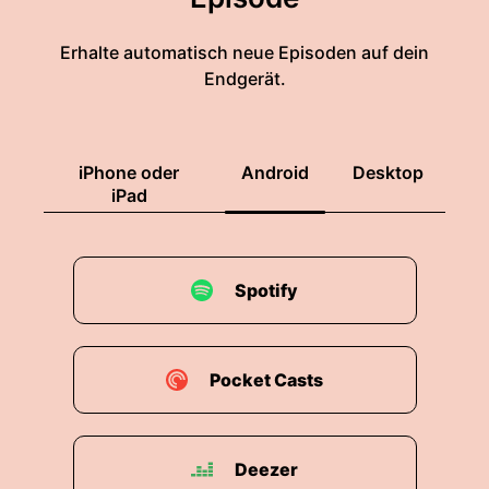
00:02:06: Also noch einmal herzlichen
Erhalte automatisch neue Episoden auf dein
Glückwunsch lieber Heiner Schöneke!
Endgerät.
00:02:10: Und wir freuen uns auf das nächste
Podcast-Gespräch mit Ihnen.
iPhone oder
Android
Desktop
00:02:17: Herr Schoenige stellen sie sich vor Es
iPad
ist das Jahr neunzehntsechsundsiebzig Sie sind
dreißig Jahre alt.
Spotify
00:02:24: Wir sitzen in Ihrem Büro.
00:02:26: Was würde der junge Unternehmer
Heiner dem Achtzigjährigen einer Schöne
Pocket Casts
geraten.
00:02:32: Was würde er über ihn denken?
Deezer
00:02:35: Also, er hätte den Achtzigjährigen mit