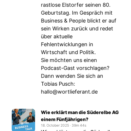
rastlose Elstorfer seinen 80.
Geburtstag. Im Gespräch mit
Business & People blickt er auf
sein Wirken zurück und redet
über aktuelle
Fehlentwicklungen in
Wirtschaft und Politik.
Sie möchten uns einen
Podcast-Gast vorschlagen?
Dann wenden Sie sich an
Tobias Pusch:
hallo@wortlieferant.de
Wie erklärt man die Süderelbe AG
einem Fünfjährigen?
18. October 2025
‧
39m 44s